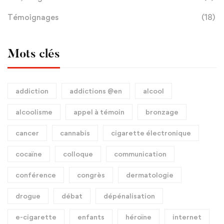
Témoignages
(18)
Mots clés
addiction
addictions @en
alcool
alcoolisme
appel à témoin
bronzage
cancer
cannabis
cigarette électronique
cocaïne
colloque
communication
conférence
congrès
dermatologie
drogue
débat
dépénalisation
e-cigarette
enfants
héroïne
internet