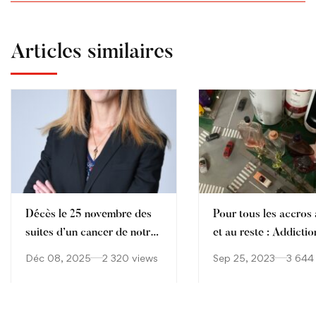
Articles similaires
Décès le 25 novembre des
Pour tous les accros à
suites d’un cancer de notre
et au reste : Addictio
collègue Aude Sophie
Déc 08, 2025
2 320 views
Sep 25, 2023
3 644
Cagnet