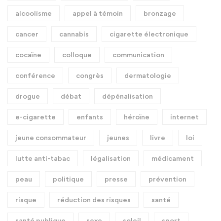
alcoolisme
appel à témoin
bronzage
cancer
cannabis
cigarette électronique
cocaïne
colloque
communication
conférence
congrès
dermatologie
drogue
débat
dépénalisation
e-cigarette
enfants
héroïne
internet
jeune consommateur
jeunes
livre
loi
lutte anti-tabac
légalisation
médicament
peau
politique
presse
prévention
risque
réduction des risques
santé
santé publique
sexe
soleil
sport