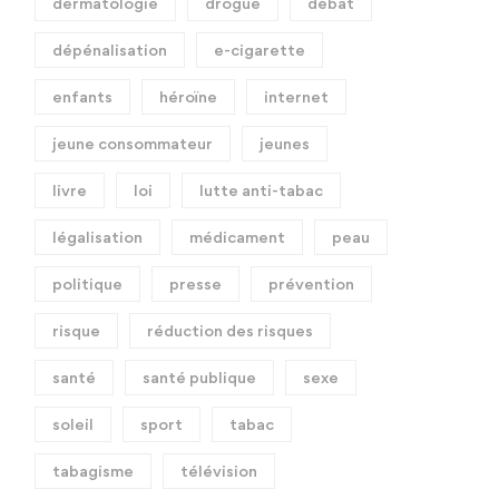
dermatologie
drogue
débat
dépénalisation
e-cigarette
enfants
héroïne
internet
jeune consommateur
jeunes
livre
loi
lutte anti-tabac
légalisation
médicament
peau
politique
presse
prévention
risque
réduction des risques
santé
santé publique
sexe
soleil
sport
tabac
tabagisme
télévision