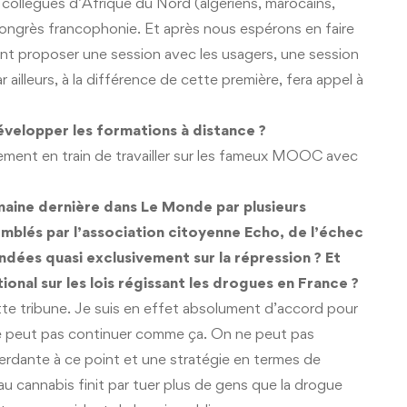
collègues d’Afrique du Nord (algériens, marocains,
’e-congrès francophonie. Et après nous espérons en faire
nt proposer une session avec les usagers, une session
r ailleurs, à la différence de cette première, fera appel à
évelopper les formations à distance ?
ent en train de travailler sur les fameux MOOC avec
emaine dernière dans Le Monde par plusieurs
emblés par l’association citoyenne Echo, de l’échec
ndées quasi exclusivement sur la répression ? Et
ional sur les lois régissant les drogues en France ?
te tribune. Je suis en effet absolument d’accord pour
 ne peut pas continuer comme ça. On ne peut pas
erdante à ce point et une stratégie en termes de
u cannabis finit par tuer plus de gens que la drogue