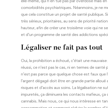
elle-même, qui n’en tue pas par overdose mais en 
comorbidités psychiatriques. Néanmoins, je ne me fa
que cela constitue un projet de santé publique. Si
très sérieux, prioritaires, au sens de priorité nati
hauteur, afin de créer une troisième voie qui ne sera
et d’un programme de santé des addictions spéc
Légaliser ne fait pas tout
Oui, la prohibition a échoué, c’était une mauvaise p
réussi, ce n’est pas le cas, ni en termes de santé
n’est pas parce que quelque chose est faux que l’inv
l’argent dégagé doit être en grande partie allou
risques et d’accès aux soins. La légalisation ne su
impuretés, ça diminuera les contacts mafieux, ça d
cannabis. Mais nous, ce qui nous intéresse en ta
consommation et comment réduire le nombre d’é