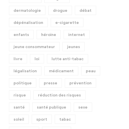
dermatologie
drogue
débat
dépénalisation
e-cigarette
enfants
héroïne
internet
jeune consommateur
jeunes
livre
loi
lutte anti-tabac
légalisation
médicament
peau
politique
presse
prévention
risque
réduction des risques
santé
santé publique
sexe
soleil
sport
tabac