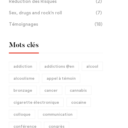
Réduction des Risques
(2)
Sex, drugs and rock'n roll
(7)
Témoignages
(18)
Mots clés
addiction
addictions @en
alcool
alcoolisme
appel à témoin
bronzage
cancer
cannabis
cigarette électronique
cocaïne
colloque
communication
conférence
congrès