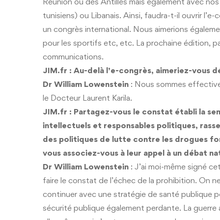
Réunion ou des Antilles mais également avec nos 
tunisiens) ou Libanais. Ainsi, faudra-t-il ouvrir l
un congrès international. Nous aimerions égaleme
pour les sportifs etc, etc. La prochaine édition, pa
communications.
JIM.fr : Au-delà l’e-congrès, aimeriez-vous d
Dr William Lowenstein
: Nous sommes effectivem
le Docteur Laurent Karila.
JIM.fr : Partagez-vous le constat établi la s
intellectuels et responsables politiques, rass
des politiques de lutte contre les drogues fo
vous associez-vous à leur appel à un débat nat
Dr William Lowenstein
: J’ai moi-même signé cet
faire le constat de l’échec de la prohibition. On
continuer avec une stratégie de santé publique p
sécurité publique également perdante. La guerre a