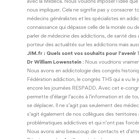
avec la Mildeca. Nous voulons imposer l’idée que 
nous impliquer. Cela ne signifie pas y consacrer t
médecins généralistes et les spécialistes en addi
connaissance qui dépasse celle de la morale ou 
parler de médecine des addictions, de santé des
porteur des actualités sur les addictions mais aus
JIM.fr : Quels sont vos souhaits pour l’avenir 
Dr William Lowenstein
: Nous voudrions vraiment
Nous avons en addictologie des congrès historiqu
Fédération addiction, le congrès THS qui a vu le 
encore les journées RESPADD. Avec cet e-congrè
permette d’élargir l’accès à l’information et de t
se déplacer. Il ne s’agit pas seulement des médec
s’agit également de nos collègues des territoires
problématiques addictives et qui n’ont pas forcém
Nous avons ainsi beaucoup de contacts et d’atten