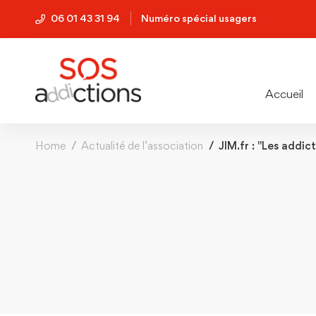
06 01 43 31 94
Numéro spécial usagers
Accueil
Home
Actualité de l’association
JIM.fr : "Les addi