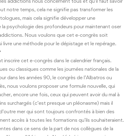
les addictions nous concernent tous et qu’il faut savoir
out notre temps, cela ne signifie pas transformer les
ctologues, mais cela signifie développer une
de la psychologie des profondeurs pour maintenant oser
 addictions. Nous voulons que cet e-congrès soit
si livre une méthode pour le dépistage et le repérage.
?
 inscrire cet e-congrès dans le calendrier français.
es ou classiques comme les journées nationales de la
jour dans les années 90, le congrès de l’Albatros ou
s, nous voulons proposer une formule nouvelle, qui
oucher, encore une fois, ceux qui peuvent avoir du mal à
ins surchargés (c’est presque un pléonasme) mais il
 d’outre mer qui sont toujours confrontés à bien des
ent accès à toutes les formations qu’ils souhaiteraient.
tes dans ce sens de la part de nos collègues de la