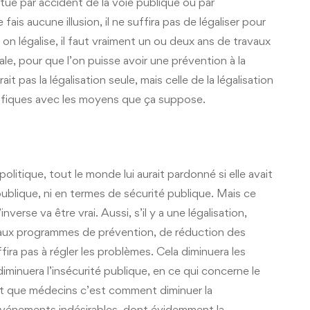
tue par accident de la voie publique ou par
is aucune illusion, il ne suffira pas de légaliser pour
 on légalise, il faut vraiment un ou deux ans de travaux
onale, pour que l’on puisse avoir une prévention à la
it pas la légalisation seule, mais celle de la légalisation
ifiques avec les moyens que ça suppose.
olitique, tout le monde lui aurait pardonné si elle avait
 publique, ni en termes de sécurité publique. Mais ce
erse va être vrai. Aussi, s’il y a une légalisation,
é aux programmes de prévention, de réduction des
ffira pas à régler les problèmes. Cela diminuera les
iminuera l’insécurité publique, en ce qui concerne le
nt que médecins c’est comment diminuer la
vénements indésirables, dont évidemment la