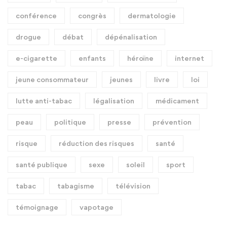
conférence
congrès
dermatologie
drogue
débat
dépénalisation
e-cigarette
enfants
héroïne
internet
jeune consommateur
jeunes
livre
loi
lutte anti-tabac
légalisation
médicament
peau
politique
presse
prévention
risque
réduction des risques
santé
santé publique
sexe
soleil
sport
tabac
tabagisme
télévision
témoignage
vapotage