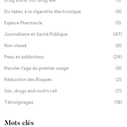
Drug store, not drug war
(1)
Du tabac à la cigarette électronique
(4)
Espace Pharmacie
(5)
Journalisme et Santé Publique
(47)
Non classé
(6)
Peau et addictions
(26)
Reculer l'age du premier usage
(4)
Réduction des Risques
(2)
Sex, drugs and rock'n roll
(7)
Témoignages
(18)
Mots clés