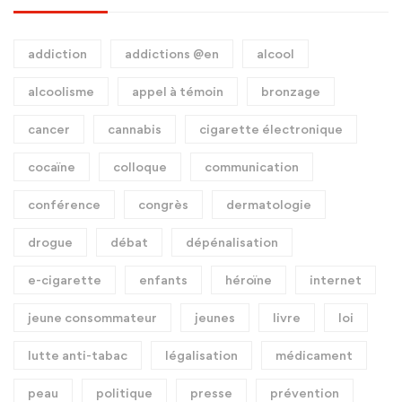
addiction
addictions @en
alcool
alcoolisme
appel à témoin
bronzage
cancer
cannabis
cigarette électronique
cocaïne
colloque
communication
conférence
congrès
dermatologie
drogue
débat
dépénalisation
e-cigarette
enfants
héroïne
internet
jeune consommateur
jeunes
livre
loi
lutte anti-tabac
légalisation
médicament
peau
politique
presse
prévention