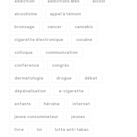
addiction
addictions @en
alcool
alcoolisme
appel à témoin
bronzage
cancer
cannabis
cigarette électronique
cocaïne
colloque
communication
conférence
congrès
dermatologie
drogue
débat
dépénalisation
e-cigarette
enfants
héroïne
internet
jeune consommateur
jeunes
livre
loi
lutte anti-tabac