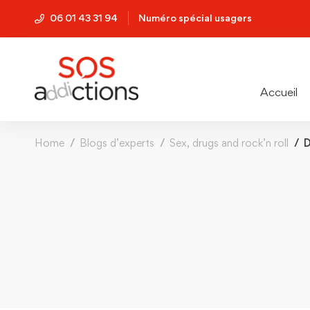
06 01 43 31 94
Numéro spécial usagers
Accueil
Home
Blogs d’experts
Sex, drugs and rock’n roll
D