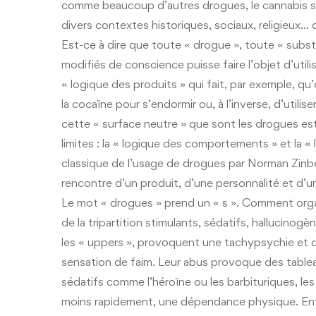
comme beaucoup d’autres drogues, le cannabis 
divers contextes historiques, sociaux, religieux
Est-ce à dire que toute « drogue », toute « subs
modifiés de conscience puisse faire l’objet d’uti
« logique des produits » qui fait, par exemple, 
la cocaïne pour s’endormir ou, à l’inverse, d’utilise
cette « surface neutre » que sont les drogues est
limites : la « logique des comportements » et la «
classique de l’usage de drogues par Norman Zinber
rencontre d’un produit, d’une personnalité et d’u
Le mot « drogues » prend un « s ». Comment orga
de la tripartition stimulants, sédatifs, hallucino
les « uppers », provoquent une tachypsychie et d
sensation de faim. Leur abus provoque des tabl
sédatifs comme l’héroïne ou les barbituriques, le
moins rapidement, une dépendance physique. Enfi