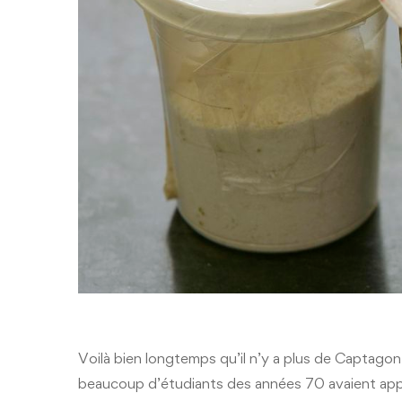
Voilà bien longtemps qu’il n’y a plus de Captago
beaucoup d’étudiants des années 70 avaient appri