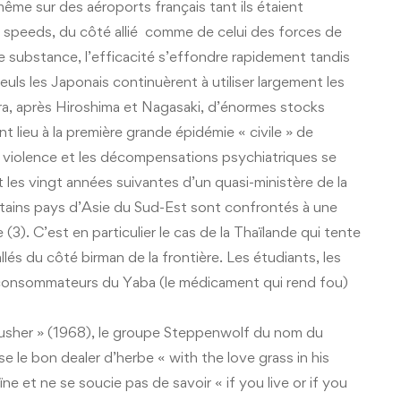
ême sur des aéroports français tant ils étaient
speeds, du côté allié comme de celui des forces de
e substance, l’efficacité s’effondre rapidement tandis
euls les Japonais continuèrent à utiliser largement les
a, après Hiroshima et Nagasaki, d’énormes stocks
nt lieu à la première grande épidémie « civile » de
violence et les décompensations psychiatriques se
 les vingt années suivantes d’un quasi-ministère de la
rtains pays d’Asie du Sud-Est sont confrontés à une
 C’est en particulier le cas de la Thaïlande qui tente
llés du côté birman de la frontière. Les étudiants, les
s consommateurs du Yaba (le médicament qui rend fou)
usher » (1968), le groupe Steppenwolf du nom du
 bon dealer d’herbe « with the love grass in his
ne et ne se soucie pas de savoir « if you live or if you