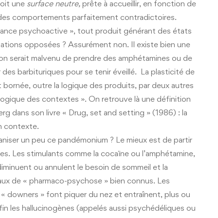
soit une
surface neutre,
prête à accueillir, en fonction de
… des comportements parfaitement contradictoires.
tance psychoactive », tout produit générant des états
lisations opposées ? Assurément non. Il existe bien une
qu’on serait malvenu de prendre des amphétamines ou de
r des barbituriques pour se tenir éveillé. La plasticité de
 bornée, outre la logique des produits, par deux autres
 logique des contextes ». On retrouve là une définition
g dans son livre « Drug, set and setting » (1986) : la
n contexte.
niser un peu ce pandémonium ? Le mieux est de partir
gènes. Les stimulants comme la cocaïne ou l’amphétamine,
iminuent ou annulent le besoin de sommeil et la
eaux de « pharmaco-psychose » bien connus. Les
s « downers » font piquer du nez et entraînent, plus ou
n les hallucinogènes (appelés aussi psychédéliques ou