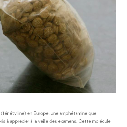
n (fénétylline) en Europe, une amphétamine que
s à apprécier à la veille des examens. Cette molécule