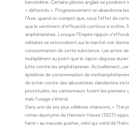
benzédrine. Certains pilotes anglais se posèrent m
« défoncés ». Progressivement on abandonna les 
l’Axe, quand on comprit que, sous l’effet de cett
que le sentiment d’efficacité continue à croître. S
amphétamines. Lorsque l’Empire nippon s’effondr
militaires se retrouvèrent sur le marché noir donna
consommation de cette substance. Les actes de 
multiplièrent au point que le Japon disposa durant
lutte contre les amphétamines. Actuellement, ce
épidémie de consommation de methamphétamine (3).
de lutter contre des laboratoires clandestins insta
prostituées, les camionneurs furent les premier
mais l’usage s’étend.
Dans une de ses plus célèbres chansons, « The p
roman éponyme de Hermann Hesse (1927) oppose le
hand » au mauvais pusher, celui qui vend de l’héroï