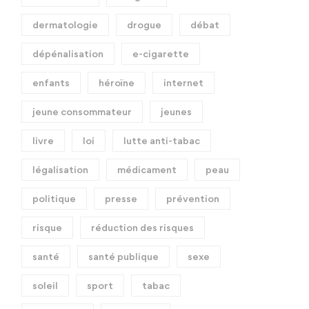
dermatologie
drogue
débat
dépénalisation
e-cigarette
enfants
héroïne
internet
jeune consommateur
jeunes
livre
loi
lutte anti-tabac
légalisation
médicament
peau
politique
presse
prévention
risque
réduction des risques
santé
santé publique
sexe
soleil
sport
tabac