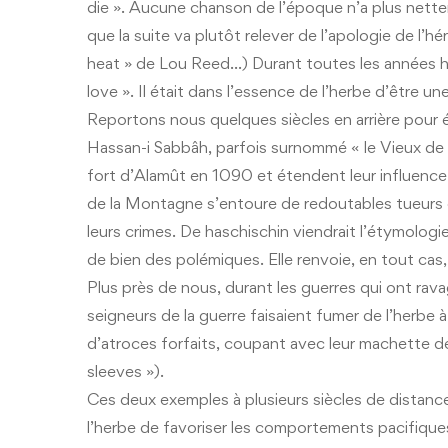
die ». Aucune chanson de l’époque n’a plus nett
que la suite va plutôt relever de l’apologie de l’
heat » de Lou Reed…) Durant toutes les années h
love ». Il était dans l’essence de l’herbe d’être u
Reportons nous quelques siècles en arrière pour é
Hassan-i Sabbâh, parfois surnommé « le Vieux de 
fort d’Alamût en 1090 et étendent leur influence 
de la Montagne s’entoure de redoutables tueur
leurs crimes. De haschischin viendrait l’étymologi
de bien des polémiques. Elle renvoie, en tout cas, 
Plus près de nous, durant les guerres qui ont ravag
seigneurs de la guerre faisaient fumer de l’herbe à
d’atroces forfaits, coupant avec leur machette de
sleeves »).
Ces deux exemples à plusieurs siècles de distance
l’herbe de favoriser les comportements pacifiques