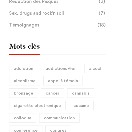
Réduction des Risques
(2)
Sex, drugs and rock'n roll
(7)
Témoignages
(18)
Mots clés
addiction
addictions @en
alcool
alcoolisme
appel à témoin
bronzage
cancer
cannabis
cigarette électronique
cocaïne
colloque
communication
conférence
congrès