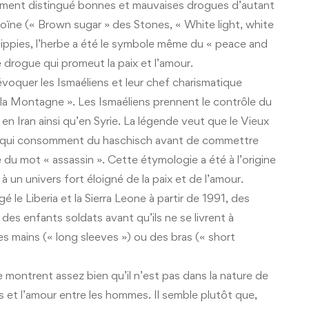
ement distingué bonnes et mauvaises drogues d’autant
héroïne (« Brown sugar » des Stones, « White light, white
ippies, l’herbe a été le symbole même du « peace and
ne drogue qui promeut la paix et l’amour.
voquer les Ismaéliens et leur chef charismatique
la Montagne ». Les Ismaéliens prennent le contrôle du
en Iran ainsi qu’en Syrie. La légende veut que le Vieux
s qui consomment du haschisch avant de commettre
e du mot « assassin ». Cette étymologie a été à l’origine
à un univers fort éloigné de la paix et de l’amour.
é le Liberia et la Sierra Leone à partir de 1991, des
 des enfants soldats avant qu’ils ne se livrent à
s mains (« long sleeves ») ou des bras (« short
 montrent assez bien qu’il n’est pas dans la nature de
 et l’amour entre les hommes. Il semble plutôt que,