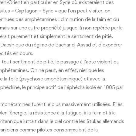
en-Orient en particulier en Syrie où existeraient des
sites « Captagon + Syrie » que l’on peut visiter, on
connues des amphétamines : diminution de la faim et du
ais sur une autre propriété jusque là non repérée par la
rait purement et simplement le sentiment de pitié.
de Daesh que du régime de Bachar el-Assad et d’exonérer
ocités en cours.
 tout sentiment de pitié, le passage à l’acte violent ou
’amphétamines. On ne peut, en effet, nier que les
c la folie (psychose amphétaminique) et avec la
hédrine, le principe actif de l’éphédra isolé en 1885 par
mphétamines furent le plus massivement utilisées. Elles
l’énergie, la résistance à la fatigue, à la faim et à la
britannique luttait dans le ciel contre les Stukas allemands
écaniciens comme pilotes consommaient de la