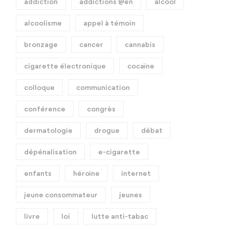
addiction
addictions @en
alcool
alcoolisme
appel à témoin
bronzage
cancer
cannabis
cigarette électronique
cocaïne
colloque
communication
conférence
congrès
dermatologie
drogue
débat
dépénalisation
e-cigarette
enfants
héroïne
internet
jeune consommateur
jeunes
livre
loi
lutte anti-tabac