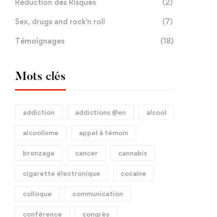
Réduction des Risques
(2)
Sex, drugs and rock'n roll
(7)
Témoignages
(18)
Mots clés
addiction
addictions @en
alcool
alcoolisme
appel à témoin
bronzage
cancer
cannabis
cigarette électronique
cocaïne
colloque
communication
conférence
congrès