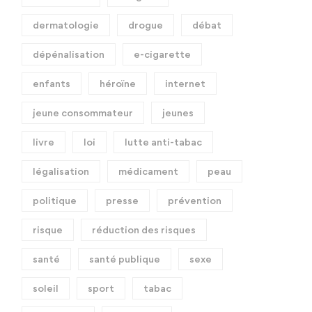
dermatologie
drogue
débat
dépénalisation
e-cigarette
enfants
héroïne
internet
jeune consommateur
jeunes
livre
loi
lutte anti-tabac
légalisation
médicament
peau
politique
presse
prévention
risque
réduction des risques
santé
santé publique
sexe
soleil
sport
tabac