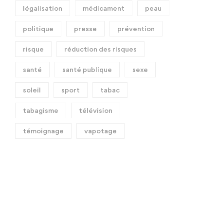
légalisation
médicament
peau
politique
presse
prévention
risque
réduction des risques
santé
santé publique
sexe
soleil
sport
tabac
tabagisme
télévision
témoignage
vapotage
Appel à témoin pour France
Appel à témoin urgent p
2 : Vous êtes devenu(e)
l’émission « Ca commen
addict sur le tard ?
aujourd’hui » (France 2)
Sep 17, 2018
1 311 views
Août 17, 2017
2 326 vie