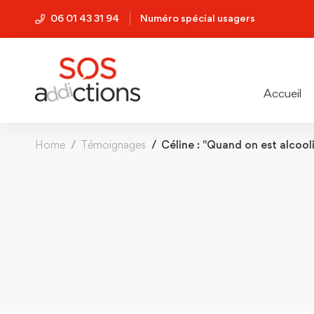
06 01 43 31 94
Numéro spécial usagers
Accueil
Home
Témoignages
Céline : "Quand on est alcooli