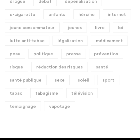
drogue
débat
dépénalisation
e-cigarette
enfants
héroïne
internet
jeune consommateur
jeunes
livre
loi
lutte anti-tabac
légalisation
médicament
peau
politique
presse
prévention
risque
réduction des risques
santé
santé publique
sexe
soleil
sport
tabac
tabagisme
télévision
témoignage
vapotage