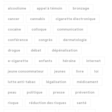
alcoolisme
appel à témoin
bronzage
cancer
cannabis
cigarette électronique
cocaïne
colloque
communication
conférence
congrès
dermatologie
drogue
débat
dépénalisation
e-cigarette
enfants
héroïne
internet
jeune consommateur
jeunes
livre
loi
lutte anti-tabac
légalisation
médicament
peau
politique
presse
prévention
risque
réduction des risques
santé