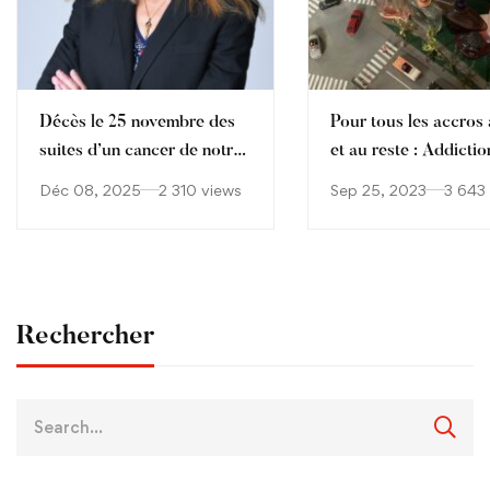
Décès le 25 novembre des
Pour tous les accros à
suites d’un cancer de notre
et au reste : Addictio
collègue Aude Sophie
Déc 08, 2025
2 310 views
Sep 25, 2023
3 643
Cagnet
Rechercher