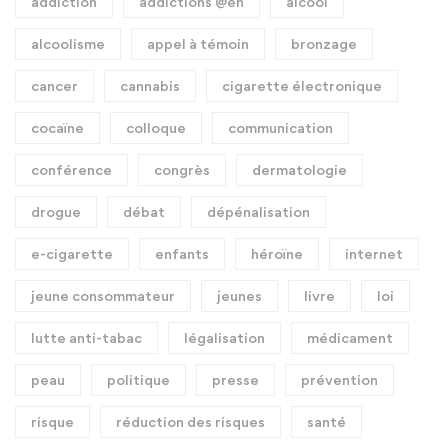
addiction
addictions @en
alcool
alcoolisme
appel à témoin
bronzage
cancer
cannabis
cigarette électronique
cocaïne
colloque
communication
conférence
congrès
dermatologie
drogue
débat
dépénalisation
e-cigarette
enfants
héroïne
internet
jeune consommateur
jeunes
livre
loi
lutte anti-tabac
légalisation
médicament
peau
politique
presse
prévention
risque
réduction des risques
santé