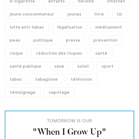
e-cigarette
enfants
héroïne
internet
jeune consommateur
jeunes
livre
loi
lutte anti-tabac
légalisation
médicament
peau
politique
presse
prévention
risque
réduction des risques
santé
santé publique
sexe
soleil
sport
tabac
tabagisme
télévision
témoignage
vapotage
TOMORROW IS OUR
"When I Grow Up"