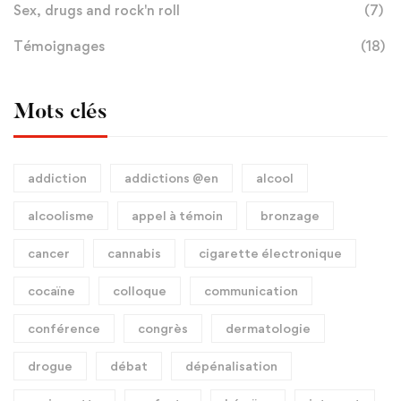
Sex, drugs and rock'n roll
(7)
Témoignages
(18)
Mots clés
addiction
addictions @en
alcool
alcoolisme
appel à témoin
bronzage
cancer
cannabis
cigarette électronique
cocaïne
colloque
communication
conférence
congrès
dermatologie
drogue
débat
dépénalisation