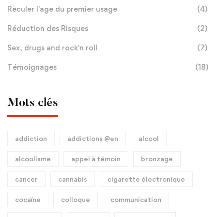
Reculer l'age du premier usage
(4)
Réduction des Risques
(2)
Sex, drugs and rock'n roll
(7)
Témoignages
(18)
Mots clés
addiction
addictions @en
alcool
alcoolisme
appel à témoin
bronzage
cancer
cannabis
cigarette électronique
cocaïne
colloque
communication