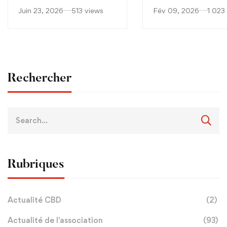
performants : quand la
soignants confrontés 
Juin 23, 2026
513 views
Fév 09, 2026
1 023
drogue s’invite au sommet
consommation croiss
de la pyramide sociale
protoxyde d’azote ch
française
jeunes
Rechercher
Rubriques
Actualité CBD
(2)
Actualité de l'association
(93)