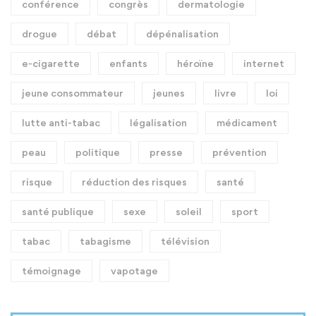
conférence
congrès
dermatologie
drogue
débat
dépénalisation
e-cigarette
enfants
héroïne
internet
jeune consommateur
jeunes
livre
loi
lutte anti-tabac
légalisation
médicament
peau
politique
presse
prévention
risque
réduction des risques
santé
santé publique
sexe
soleil
sport
tabac
tabagisme
télévision
témoignage
vapotage