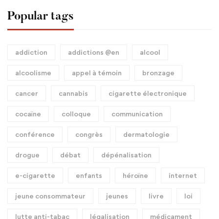
Popular tags
addiction
addictions @en
alcool
alcoolisme
appel à témoin
bronzage
cancer
cannabis
cigarette électronique
cocaïne
colloque
communication
conférence
congrès
dermatologie
drogue
débat
dépénalisation
e-cigarette
enfants
héroïne
internet
jeune consommateur
jeunes
livre
loi
lutte anti-tabac
légalisation
médicament