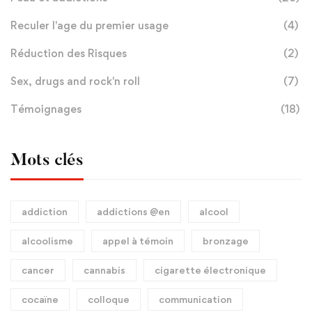
Reculer l'age du premier usage
(4)
Réduction des Risques
(2)
Sex, drugs and rock'n roll
(7)
Témoignages
(18)
Mots clés
addiction
addictions @en
alcool
alcoolisme
appel à témoin
bronzage
cancer
cannabis
cigarette électronique
cocaïne
colloque
communication