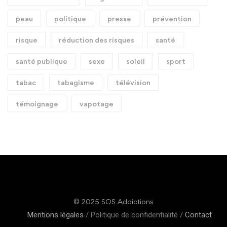
peau
politique
presse
prévention
risque
réduction des risques
santé
santé publique
sexe
soleil
sport
tabac
tabagisme
télévision
témoignage
vapotage
© 2025 SOS Addictions
Mentions légales
/ Politique de confidentialité /
Contact