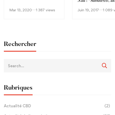
Nau : "Subutex®, ai
condamner les généra
Mar 13, 2020
1 387 views
Juin 19, 2017
1 089 
qui prescrivent plus 
leurs confrères ?"
Rechercher
Rubriques
Actualité CBD
(2)