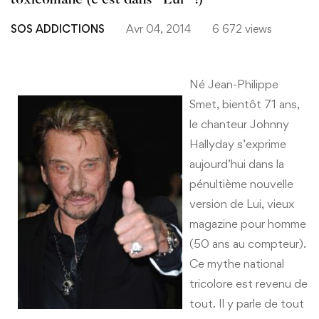
toxicomane (c’est dans "Lui" !)
SOS ADDICTIONS
Avr 04, 2014
6 672 views
Né Jean-Philippe
Smet, bientôt 71 ans,
le chanteur Johnny
Hallyday s’exprime
aujourd’hui dans la
pénultième nouvelle
version de Lui, vieux
magazine pour homme
(50 ans au compteur).
Ce mythe national
tricolore est revenu de
tout. Il y parle de tout