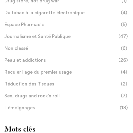
Drug store, not drug war
(1)
Du tabac à la cigarette électronique
(4)
Espace Pharmacie
(5)
Journalisme et Santé Publique
(47)
Non classé
(6)
Peau et addictions
(26)
Reculer l'age du premier usage
(4)
Réduction des Risques
(2)
Sex, drugs and rock'n roll
(7)
Témoignages
(18)
Mots clés