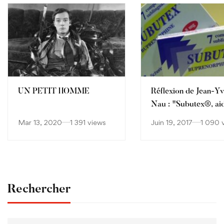
UN PETIT HOMME
Réflexion de Jean-Y
Nau : "Subutex®, ai
condamner les généra
Mar 13, 2020
1 391 views
Juin 19, 2017
1 090 
qui prescrivent plus 
leurs confrères ?"
Rechercher