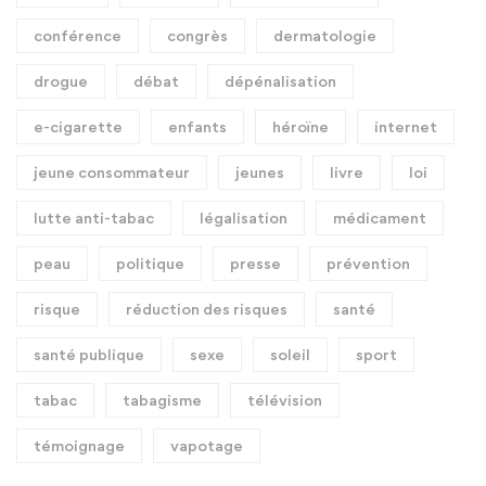
conférence
congrès
dermatologie
drogue
débat
dépénalisation
e-cigarette
enfants
héroïne
internet
jeune consommateur
jeunes
livre
loi
lutte anti-tabac
légalisation
médicament
peau
politique
presse
prévention
risque
réduction des risques
santé
santé publique
sexe
soleil
sport
tabac
tabagisme
télévision
témoignage
vapotage