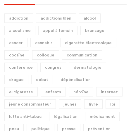
addiction
addictions @en
alcool
alcoolisme
appel à témoin
bronzage
cancer
cannabis
cigarette électronique
cocaïne
colloque
communication
conférence
congrès
dermatologie
drogue
débat
dépénalisation
e-cigarette
enfants
héroïne
internet
jeune consommateur
jeunes
livre
loi
lutte anti-tabac
légalisation
médicament
peau
politique
presse
prévention